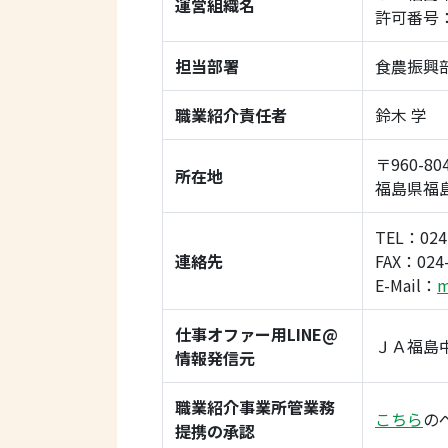
運営組織名
許可番号：0
担当部署
食農振興
職業紹介責任者
鈴木 学
〒960-80
所在地
福島県福
TEL：024
連絡先
FAX：024-
E-Mail：
m
仕事オファー用LINE@
ＪＡ福島
情報発信元
職業紹介事業所管業務
こちら
の
提携の承認