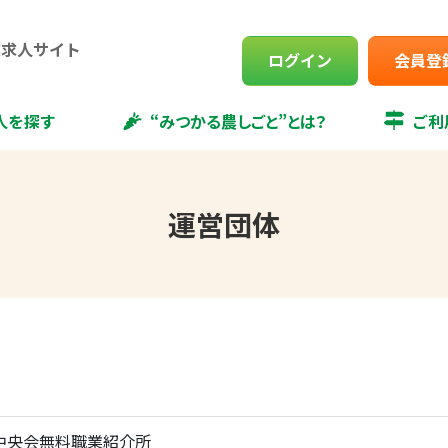
業求人サイト
ログイン
会員登
人を探す
“みつかる農しごと”とは？
ご利
運営団体
中央会無料職業紹介所