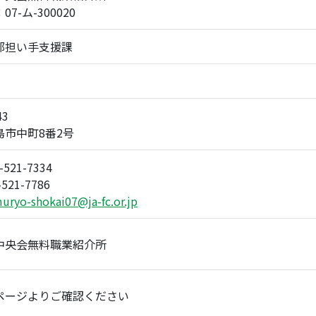
7-ム-300020
部担い手支援課
43
島市中町8番2号
-521-7334
521-7786
uryo-shokai07@ja-fc.or.jp
中央会無料職業紹介所
ページよりご確認ください